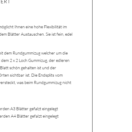
IERT
licht Ihnen eine hohe Flexibilität im
em Blätter Austauschen. Sie ist fein, edel
– mit dem Rundgummizug welcher um die
t dem 2 x 2 Loch Gummizug, der edleren
Blatt schön gehalten ist und der
ten sichtbar ist. Die Endsplits vom
versteckt, was beim Rundgummizug nicht
rden A3 Blätter gefalzt eingelegt
erden A4 Blätter gefalzt eingelegt