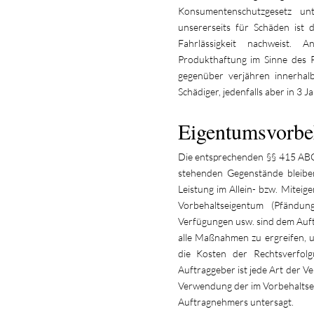
Konsumentenschutzgesetz unt
unsererseits für Schäden ist
Fahrlässigkeit nachweist. 
Produkthaftung im Sinne des 
gegenüber verjähren innerha
Schädiger, jedenfalls aber in 3 J
Eigentumsvorbe
Die entsprechenden §§ 415 ABG
stehenden Gegenstände bleiben
Leistung im Allein- bzw. Miteig
Vorbehaltseigentum (Pfändun
Verfügungen usw. sind dem Auf
alle Maßnahmen zu ergreifen, u
die Kosten der Rechtsverfol
Auftraggeber ist jede Art der V
Verwendung der im Vorbehalts
Auftragnehmers untersagt.