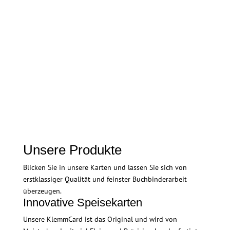
Auch die zeitliche Umsetzung war hervorragend.
MonikaKopp
Mandarin Oriental Palace, Luzern
Unsere Produkte
Blicken Sie in unsere Karten und lassen Sie sich von
erstklassiger Qualität und feinster Buchbinderarbeit
überzeugen.
Innovative Speisekarten
Unsere KlemmCard ist das Original und wird von