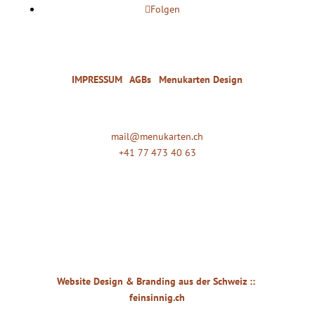
Folgen
COPYRIGHT MENUKARTEN – Soluna Solutions GmbH |
IMPRESSUM
|
AGBs
|
Menukarten Design
mail@menukarten.ch
+41 77 473 40 63
Website D
esign & Branding aus der Schweiz ::
feinsinnig.ch